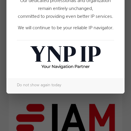
YNP IP 파트너 변리사, 2026 IAM
Our dedicated professionals and organization
remain entirely unchanged,
Patent 1000 개인 부문 수상
committed to providing even better IP services.
특허법인 YNP(구 특허법인 세움)에서는 2024년과 2025년에
We will continue to be your reliable IP navigator.
이어, 올해도 윤경민 변리사와 길세영 변리사, 류민오 변리사,
박준기 변리사가 국내외에서 높은 평가를 받아 2026 IAM
Patent 1000 우수 IP 전문가(Recommended Individuals)
로 선정되었습니다.
Do not show again today