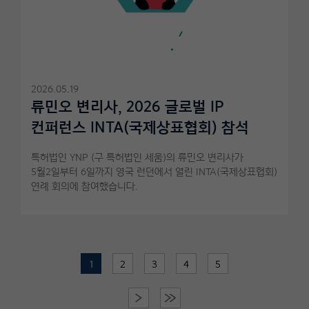
2026.05.19
류민오 변리사, 2026 글로벌 IP
컨퍼런스 INTA(국제상표협회) 참석
특허법인 YNP (구 특허법인 세움)의 류민오 변리사가
5월2일부터 6일까지 영국 런던에서 열린 INTA(국제상표협회)
연례 회의에 참여했습니다.
1
2
3
4
5