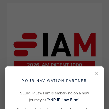
×
YOUR NAVIGATION PARTNER
SEUM IP Law Firm is embarking on a new
YNP IP Law Firm
journey as '
'.
2026.06.02