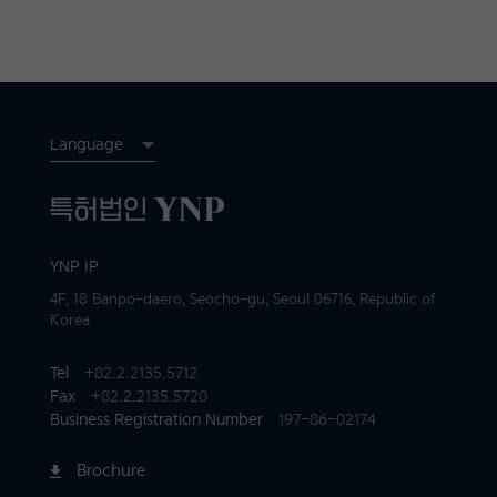
Language
YNP IP
4F, 18 Banpo-daero, Seocho-gu, Seoul 06716, Republic of
Korea
Tel
+82.2.2135.5712
Fax
+82.2.2135.5720
Business Registration Number
197-86-02174
Brochure